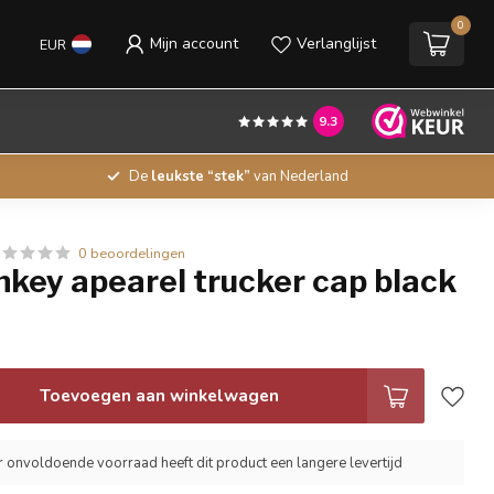
0
Mijn account
Verlanglijst
EUR
9.3
De
leukste “stek”
van Nederland
0 beoordelingen
key apearel trucker cap black
Toevoegen aan winkelwagen
r onvoldoende voorraad heeft dit product een langere levertijd