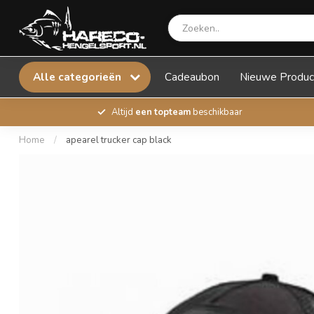
Alle categorieën
Cadeaubon
Nieuwe Produc
Altijd
een topteam
beschikbaar
Home
/
apearel trucker cap black