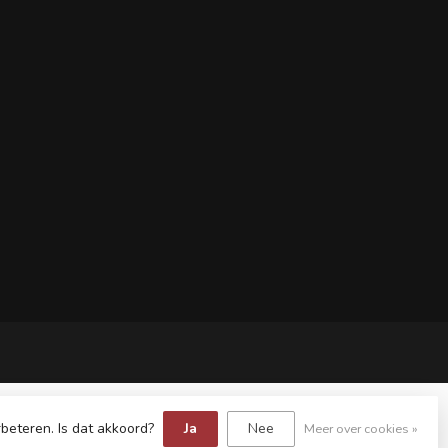
beteren. Is dat akkoord?
Ja
Nee
Meer over cookies »