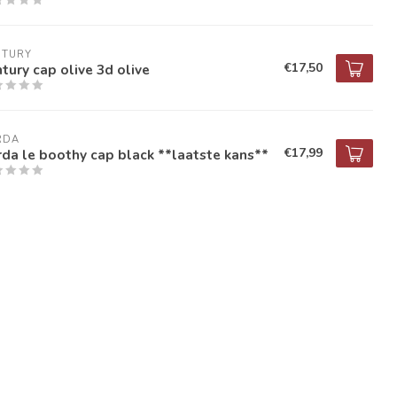
NTURY
€17,50
tury cap olive 3d olive
RDA
€17,99
da le boothy cap black **laatste kans**