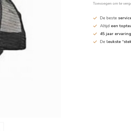
Toevoegen om te verge
De beste
servic
Altijd
een topt
45 jaar ervarin
De
leukste “ste