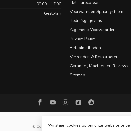
Het Harecoteam
09.00 - 17.00
Voorwaarden Spaarsysteem
Gesloten
Bedrijfsgegevens
Algemene Voorwaarden
Privacy Policy
Betaalmethoden
Verzenden & Retourneren
Garantie , Klachten en Reviews
Sitemap
Wij slaan cookies op om onze website te ver
© Copyright 2026 Hareco Hengelsport