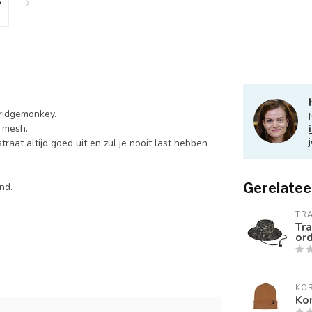
 ridgemonkey.
 mesh.
raat altijd goed uit en zul je nooit last hebben
Gerelatee
nd.
TR
Tra
or
KO
Kor