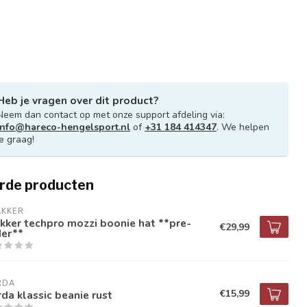
Heb je vragen over dit product?
Neem dan contact op met onze support afdeling via:
info@hareco-hengelsport.nl
of
+31 184 414347
. We helpen
je graag!
rde producten
AKKER
kker techpro mozzi boonie hat **pre-
€29,99
der**
RDA
€15,99
da klassic beanie rust