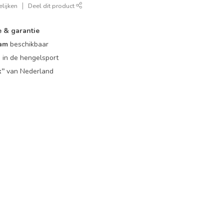
lijken
Deel dit product
e & garantie
eam
beschikbaar
g
in de hengelsport
k”
van Nederland