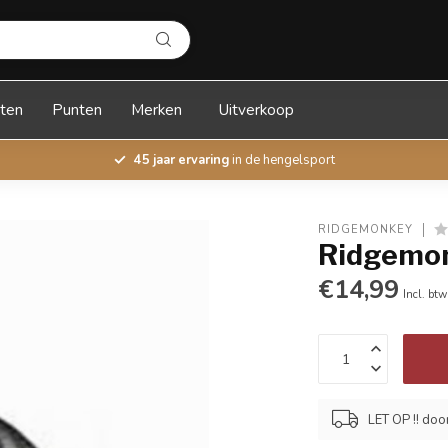
ten
Punten
Merken
Uitverkoop
45 jaar ervaring
in de hengelsport
RIDGEMONKEY
Ridgemon
€14,99
Incl. btw
LET OP !! doo