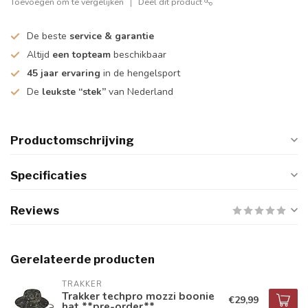
Toevoegen om te vergelijken
Deel dit product
De beste
service & garantie
Altijd
een topteam
beschikbaar
45 jaar ervaring
in de hengelsport
De
leukste “stek”
van Nederland
Productomschrijving
Specificaties
Reviews
Gerelateerde producten
TRAKKER
Trakker techpro mozzi boonie
€29,99
hat **pre-order**