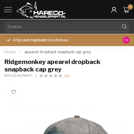
0
MENU
Altijd
een topteam
beschikbaar
45 ja
9.3
Home
/
apearel dropback snapback cap grey
Ridgemonkey apearel dropback
snapback cap grey
(0)
RIDGEMONKEY