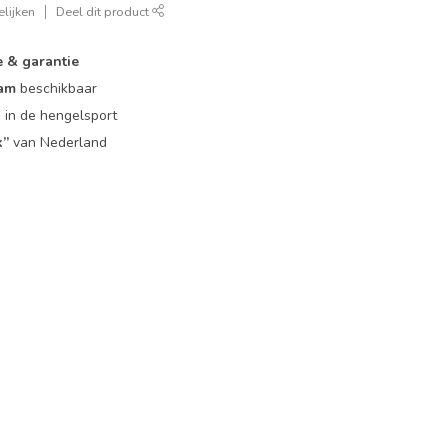
lijken
Deel dit product
e & garantie
eam
beschikbaar
g
in de hengelsport
k”
van Nederland