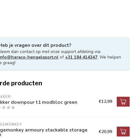
Heb je vragen over dit product?
Neem dan contact op met onze support afdeling via:
info@hareco-hengelsport.nl
of
+31 184 414347
. We helpen
je graag!
rde producten
AKKER
€12,99
akker downpour t1 modbloc green
DGEMONKEY
dgemonkey armoury stackable storage
€20,99
x