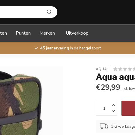
ten
Punten
Merken
Uitverkoop
45 jaar ervaring
in de hengelsport
AQUA
Aqua aqu
€29,99
Incl. btw
1-2 werkdag