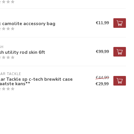
X
€11,99
x camolite accessory bag
SH
€99,99
h utility rod skin 6ft
AR TACKLE
€44,99
ar Tackle sp c-tech brewkit case
aatste kans**
€29,99