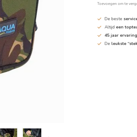
Toevoegen om te verge
De beste
servic
Altijd
een topt
45 jaar ervarin
De
leukste “ste