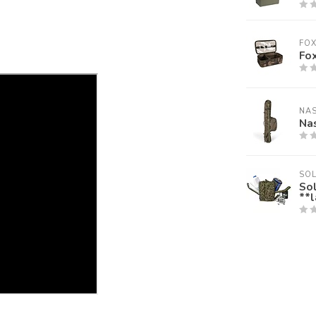
FO
Fo
NA
Nas
SOL
Sol
**l