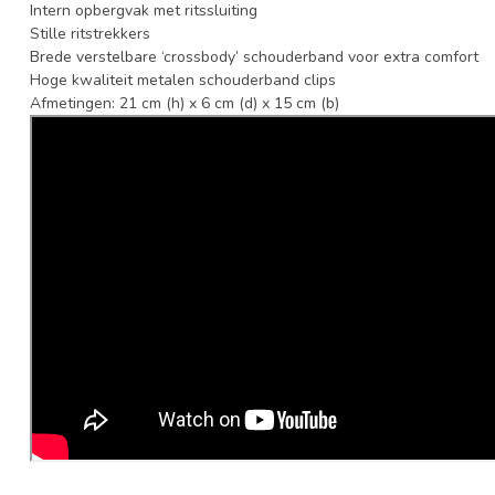
Intern opbergvak met ritssluiting
Stille ritstrekkers
Brede verstelbare ‘crossbody’ schouderband voor extra comfort
Hoge kwaliteit metalen schouderband clips
Afmetingen: 21 cm (h) x 6 cm (d) x 15 cm (b)