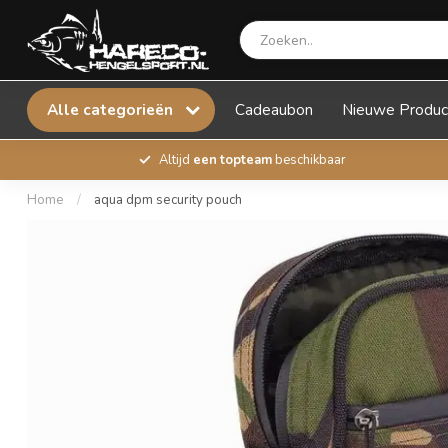
Alle categorieën
Cadeaubon
Nieuwe Produc
Altijd
een topteam
beschikbaar
Home
/
aqua dpm security pouch