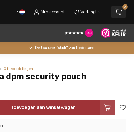
0
Mijn account
Verlanglijst
EUR
9.3
De
leukste “stek”
van Nederland
0 beoordelingen
a dpm security pouch
Toevoegen aan winkelwagen
en