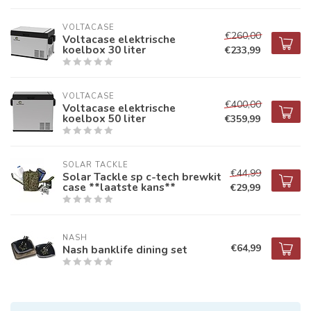
VOLTACASE
€260,00
Voltacase elektrische
koelbox 30 liter
€233,99
VOLTACASE
€400,00
Voltacase elektrische
koelbox 50 liter
€359,99
SOLAR TACKLE
€44,99
Solar Tackle sp c-tech brewkit
case **laatste kans**
€29,99
NASH
€64,99
Nash banklife dining set