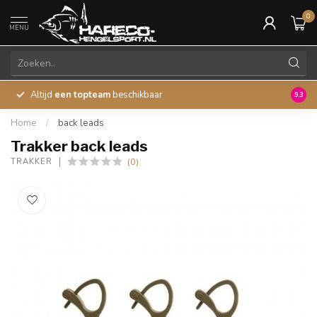
0
MENU
Altijd
een topteam
beschikbaar
45 ja
9.3
Home
/
back leads
Trakker back leads
(0)
TRAKKER