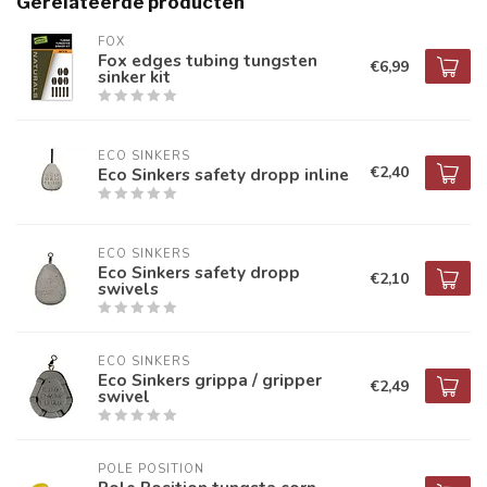
Gerelateerde producten
FOX
Fox edges tubing tungsten
€6,99
sinker kit
ECO SINKERS
€2,40
Eco Sinkers safety dropp inline
ECO SINKERS
Eco Sinkers safety dropp
€2,10
swivels
ECO SINKERS
Eco Sinkers grippa / gripper
€2,49
swivel
POLE POSITION