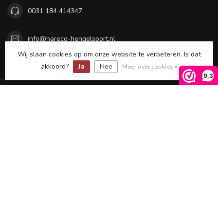
0031 184 414347
info@hareco-hengelsport.nl
Wij slaan cookies op om onze website te verbeteren. Is dat
Openingstijden
akkoord?
Ja
Nee
Meer over cookies »
9,3
Informatie
Mijn account
€