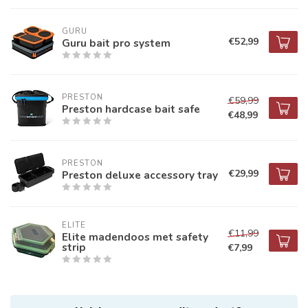
GURU
€52,99
Guru bait pro system
PRESTON
€59,99
Preston hardcase bait safe
€48,99
PRESTON
€29,99
Preston deluxe accessory tray
ELITE
€11,99
Elite madendoos met safety
strip
€7,99