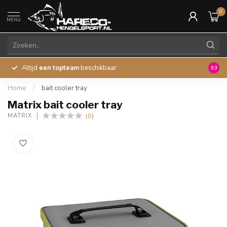
0
MENU
Altijd
een topteam
beschikbaar
45 ja
9.3
Home
/
bait cooler tray
Matrix bait cooler tray
(0)
MATRIX