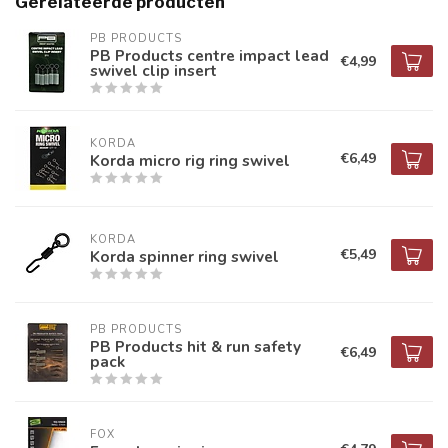
Gerelateerde producten
PB PRODUCTS
PB Products centre impact lead
€4,99
swivel clip insert
KORDA
€6,49
Korda micro rig ring swivel
KORDA
€5,49
Korda spinner ring swivel
PB PRODUCTS
PB Products hit & run safety
€6,49
pack
FOX