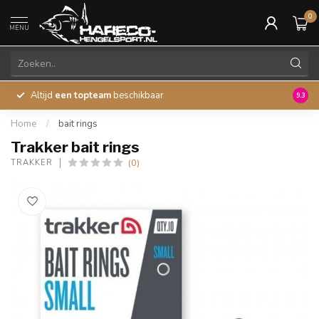
0
MENU
Altijd
een topteam
beschikbaar
45 ja
9.3
Home
/
bait rings
Trakker bait rings
(0)
TRAKKER