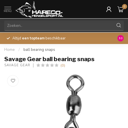
0
MENU
Altijd
een topteam
beschikbaar
45 ja
9.3
Home
/
ball bearing snaps
Savage Gear ball bearing snaps
(0)
SAVAGE GEAR