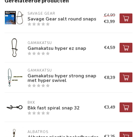
Gerelateerde producten
SAVAGE GEAR
€4,99
Savage Gear salt round snaps
€3,99
GAMAKATSU
€4,59
Gamakatsu hyper ez snap
GAMAKATSU
Gamakatsu hyper strong snap
€8,39
met hyper swivel
BKK
€3,49
Bkk fast spiral snap 32
ALBATROS
€2,25