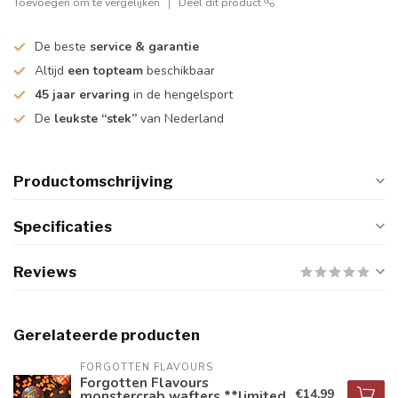
Toevoegen om te vergelijken
Deel dit product
De beste
service & garantie
Altijd
een topteam
beschikbaar
45 jaar ervaring
in de hengelsport
De
leukste “stek”
van Nederland
Productomschrijving
Specificaties
Reviews
Gerelateerde producten
FORGOTTEN FLAVOURS
Forgotten Flavours
€14,99
monstercrab wafters **limited