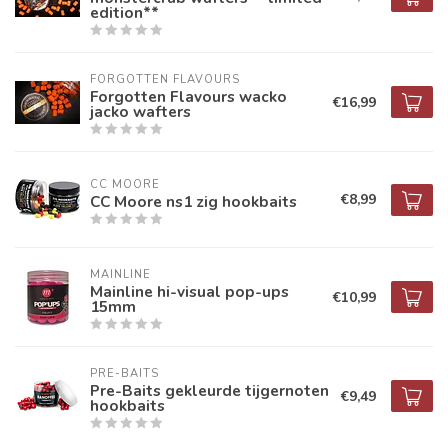
edition**
FORGOTTEN FLAVOURS
Forgotten Flavours wacko
€16,99
jacko wafters
CC MOORE
€8,99
CC Moore ns1 zig hookbaits
MAINLINE
Mainline hi-visual pop-ups
€10,99
15mm
PRE-BAITS
Pre-Baits gekleurde tijgernoten
€9,49
hookbaits