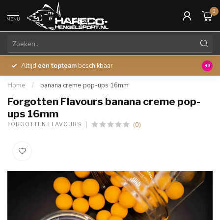
0
MENU
Altijd
een topteam
beschikbaar
45 ja
9.3
Home
/
banana creme pop-ups 16mm
Forgotten Flavours banana creme pop-
ups 16mm
(0)
FORGOTTEN FLAVOURS