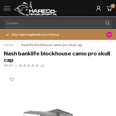
0
MENU
Altijd
een topteam
beschikbaar
45 ja
9.3
Home
/
banklife blockhouse camo pro skull cap
Nash banklife blockhouse camo pro skull
cap
(0)
NASH