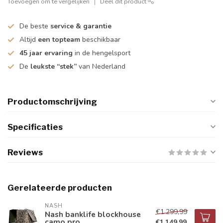
Toevoegen om te vergelijken
Deel dit product
De beste
service & garantie
Altijd
een topteam
beschikbaar
45 jaar ervaring
in de hengelsport
De
leukste “stek”
van Nederland
Productomschrijving
Specificaties
Reviews
Gerelateerde producten
NASH
€1.299,99
Nash banklife blockhouse
camo pro
€1.149,99