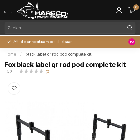
0
MENU
Altijd
een topteam
beschikbaar
45 ja
9.3
Home
/
black label qr rod pod complete kit
Fox black label qr rod pod complete kit
(0)
FOX