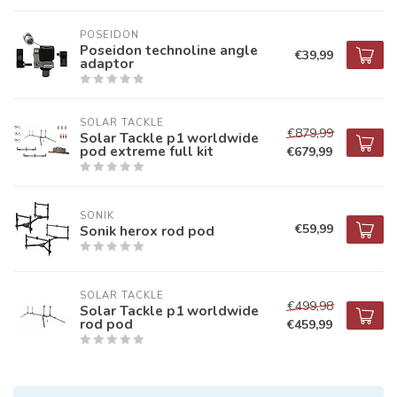
POSEIDON
Poseidon technoline angle
€39,99
adaptor
SOLAR TACKLE
€879,99
Solar Tackle p1 worldwide
pod extreme full kit
€679,99
SONIK
€59,99
Sonik herox rod pod
SOLAR TACKLE
€499,98
Solar Tackle p1 worldwide
rod pod
€459,99