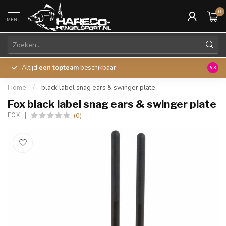
0
MENU
Altijd
een topteam
beschikbaar
45 ja
9.3
Home
/
black label snag ears & swinger plate
Fox black label snag ears & swinger plate
(0)
FOX