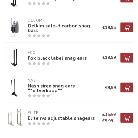
DELKIM
Delkim safe-d carbon snag
€19,95
bars
FOX
€19,99
Fox black label snag ears
NASH
Nash siren snag ears
€9,99
**uitverkoop**
ELITE
€15,99
Elite rvs adjustable snagears
€9,99