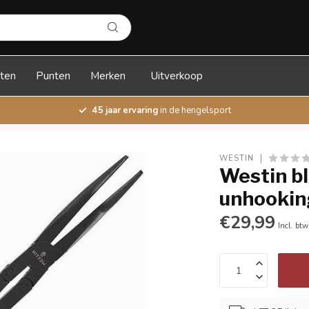
ten
Punten
Merken
Uitverkoop
45 jaar ervaring
in de hengelsport
WESTIN
Westin bl
unhooking
€29,99
Incl. btw