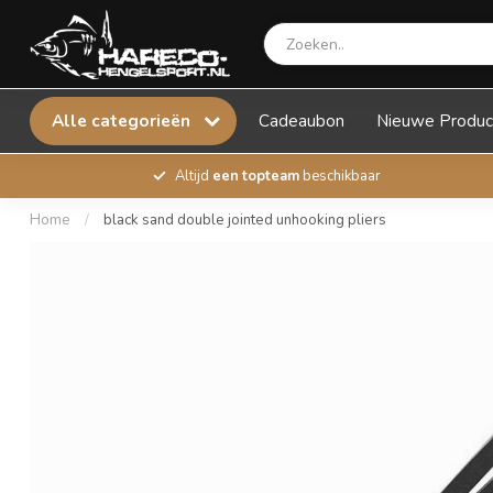
Alle categorieën
Cadeaubon
Nieuwe Produc
Altijd
een topteam
beschikbaar
Home
/
black sand double jointed unhooking pliers