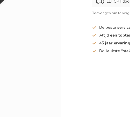
LET OP !! doo
Toevoegen om te verge
De beste
servic
Altijd
een topt
45 jaar ervarin
De
leukste “ste