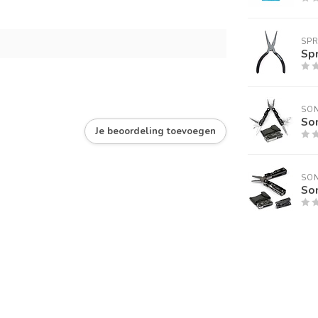
SP
Spr
SON
Son
Je beoordeling toevoegen
SON
Son