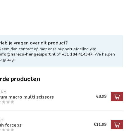
Heb je vragen over dit product?
Neem dan contact op met onze support afdeling via:
info@hareco-hengelsport.nl
of
+31 184 414347
. We helpen
je graag!
rde producten
RUM
€8,99
um macro multi scissors
SH
€11,99
sh forceps