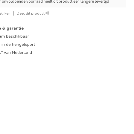
r onvoldoende voorraad heeft dit product een langere levertijd
lijken
Deel dit product
e & garantie
eam
beschikbaar
g
in de hengelsport
k”
van Nederland