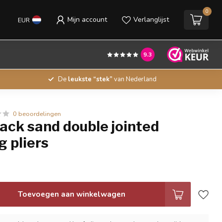
0
Mijn account
Verlanglijst
EUR
9.3
De
leukste “stek”
van Nederland
0 beoordelingen
ack sand double jointed
 pliers
Toevoegen aan winkelwagen