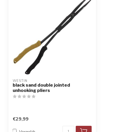
WESTIN
black sand double jointed
unhooking pliers
€29,99
Vergelijk