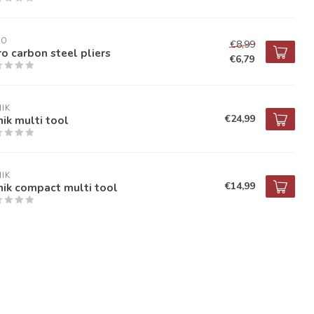
RO
€8,99
o carbon steel pliers
€6,79
IK
€24,99
ik multi tool
IK
€14,99
ik compact multi tool