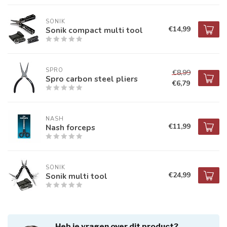
SONIK
€14,99
Sonik compact multi tool
SPRO
€8,99
Spro carbon steel pliers
€6,79
NASH
€11,99
Nash forceps
SONIK
€24,99
Sonik multi tool
Heb je vragen over dit product?