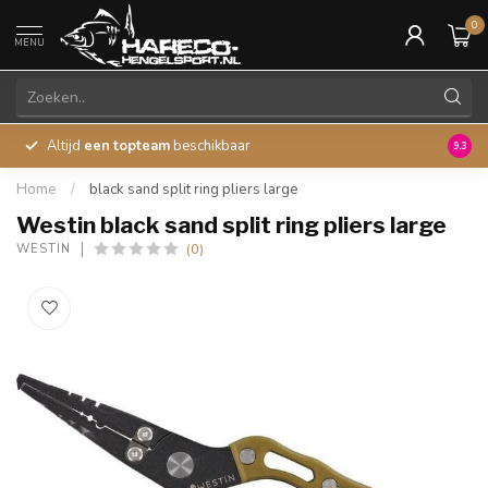
0
MENU
Altijd
een topteam
beschikbaar
45 ja
9.3
Home
/
black sand split ring pliers large
Westin black sand split ring pliers large
(0)
WESTIN