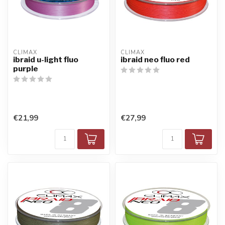
CLIMAX
CLIMAX
ibraid u-light fluo
ibraid neo fluo red
purple
€21,99
€27,99