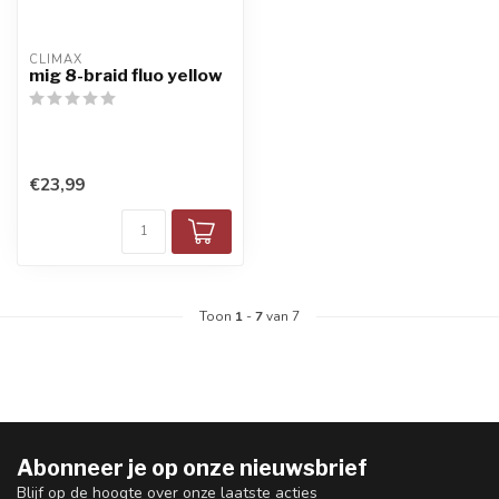
CLIMAX
mig 8-braid fluo yellow
€23,99
Toon
1
-
7
van 7
Abonneer je op onze nieuwsbrief
Blijf op de hoogte over onze laatste acties