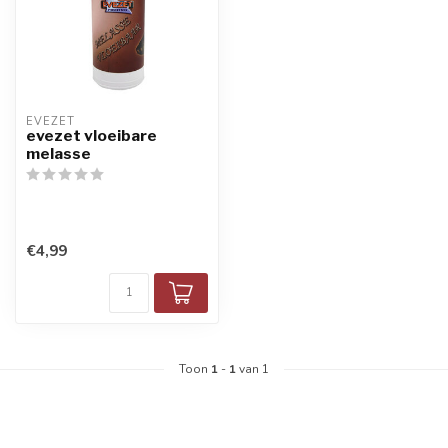
EVEZET
evezet vloeibare
melasse
€4,99
Toon
1
-
1
van 1