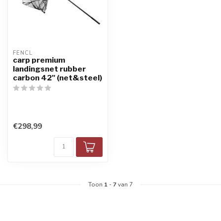
FENCL
carp premium
landingsnet rubber
carbon 42" (net&steel)
€298,99
Toon
1
-
7
van 7