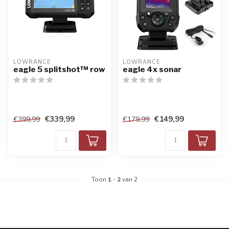
LOWRANCE
LOWRANCE
eagle 5 splitshot™ row
eagle 4x sonar
€339,99
€149,99
€399,99
€179,99
Toon
1
-
2
van 2