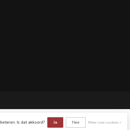
beteren. Is dat akkoord?
Ja
Nee
Meer over cookies »