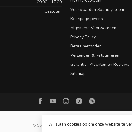
Het Harecoteam
09.00 - 17.00
Voorwaarden Spaarsysteem
Gesloten
Bedrijfsgegevens
Algemene Voorwaarden
Privacy Policy
Betaalmethoden
Verzenden & Retourneren
Garantie , Klachten en Reviews
Sitemap
Wij slaan cookies op om onze website te ver
© Copyright 2026 Hareco Hengelsport