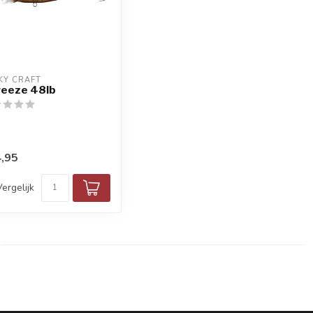
KY CRAFT
reeze 48lb
,95
Vergelijk