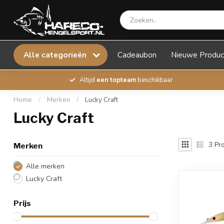
Alle categorieën
Cadeaubon
Nieuwe Produc
Altijd
een topteam
beschikbaar
Home
/
Merken
/
Lucky Craft
Lucky Craft
3
Pro
Merken
Alle merken
Lucky Craft
Prijs