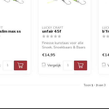
FT
LUCKY CRAFT
LUC
 slim max ss
unfair 45f
b'f
Finesse kunstaas voor alle
Snoek, Snoekbaars & Baars
€14,95
€14
k
Vergelijk
Toon
1
-
3
van 3