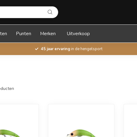
ten
Punten
Merken
Uitverkoop
45 jaar ervaring
in de hengelsport
ducten