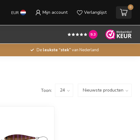
0
Mijn account
Verlanglijst
EUR
9.3
De
leukste “stek”
van Nederland
Toon: