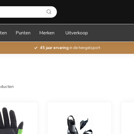
ten
Punten
Merken
Uitverkoop
45 jaar ervaring
in de hengelsport
ducten