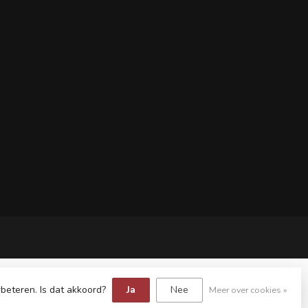
beteren. Is dat akkoord?
Ja
Nee
Meer over cookies »