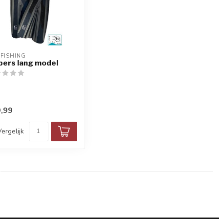
FISHING
ppers lang model
,99
Vergelijk