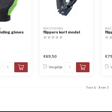
G
MACFISHING
MAC
anding gloves
flippers kort model
fli
€69,50
€79
k
Vergelijk
Toon
1
-
3
van 3