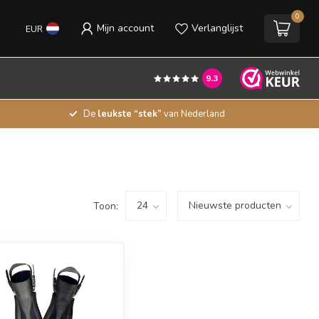
0
Mijn account
Verlanglijst
EUR
9.3
De
leukste “stek”
van Nederland
Toon: