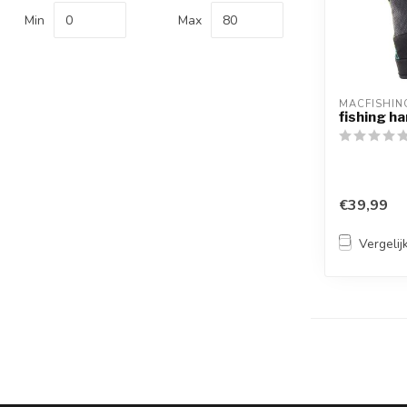
Min
Max
MACFISHIN
fishing h
€39,99
Vergelij