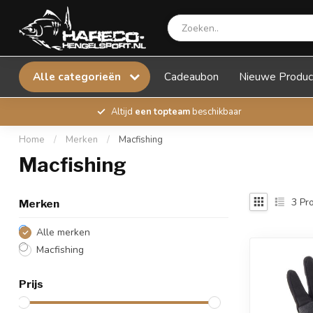
Alle categorieën
Cadeaubon
Nieuwe Produc
Altijd
een topteam
beschikbaar
Home
/
Merken
/
Macfishing
Macfishing
3
Pro
Merken
Alle merken
Macfishing
Prijs