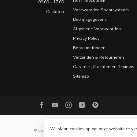
Het Harecoteam
09.00 - 17.00
Voorwaarden Spaarsysteem
Gesloten
Bedrijfsgegevens
Algemene Voorwaarden
Privacy Policy
Betaalmethoden
Verzenden & Retourneren
Garantie , Klachten en Reviews
Sitemap
Wij slaan cookies op om onze website te ver
© Copyright 2026 Hareco Hengelsport