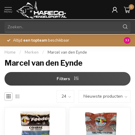
0
MENU
Altijd
een topteam
beschikbaar
45 ja
9.3
Home
/
Merken
/
Marcel van den Eynde
Marcel van den Eynde
Filters