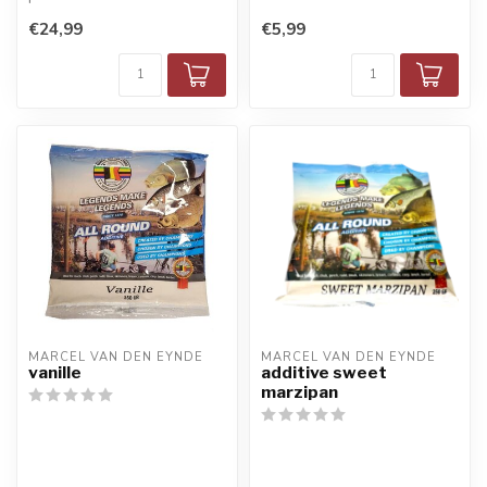
Eynde worden geselecteerd
€24,99
€5,99
uit de bes...
MARCEL VAN DEN EYNDE
MARCEL VAN DEN EYNDE
vanille
additive sweet
marzipan