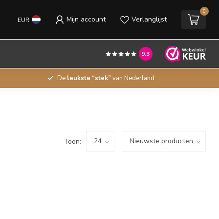
0
Mijn account
Verlanglijst
EUR
9.3
De
leukste “stek”
van Nederland
Toon: