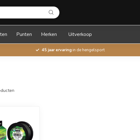
ten
Punten
Merken
Uitverkoop
45 jaar ervaring
in de hengelsport
ducten