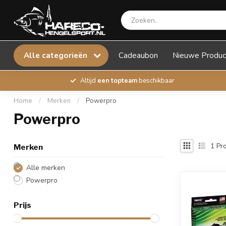
Alle categorieën
Cadeaubon
Nieuwe Produc
Altijd
een topteam
beschikbaar
Home
/
Merken
/
Powerpro
Powerpro
1
Pro
Merken
Alle merken
Powerpro
Prijs