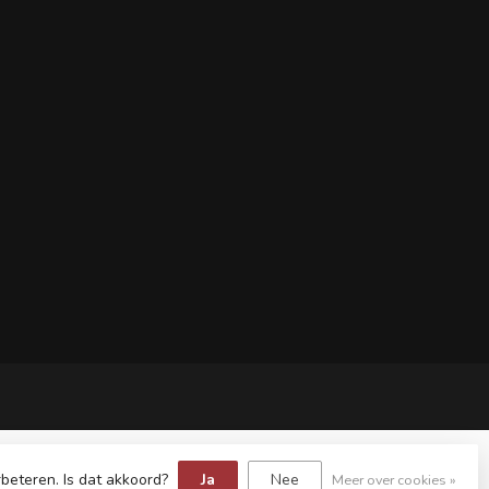
beteren. Is dat akkoord?
Ja
Nee
Meer over cookies »