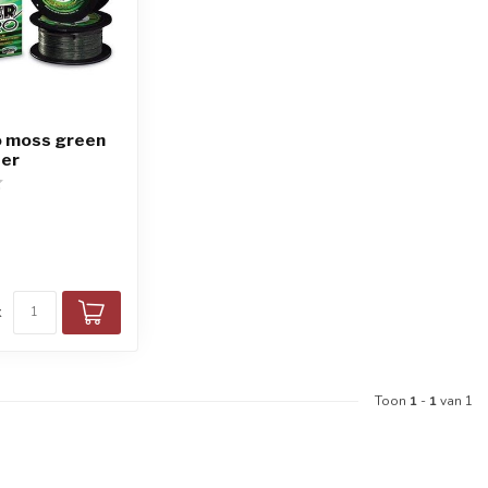
 moss green
er
k
Toon
1
-
1
van 1