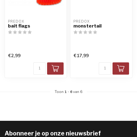
PREDOX
PREDOX
bait flags
monstertail
€2,99
€17,99
Toon
1
-
6
van 6
Abonneer je op onze nieuwsbrief