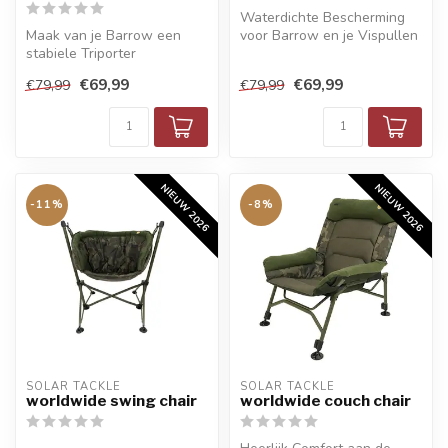
Waterdichte Bescherming
Maak van je Barrow een
voor Barrow en je Vispullen
stabiele Triporter
€69,99
€69,99
€79,99
€79,99
NIEUW 2026
NIEUW 2026
-11%
-8%
SOLAR TACKLE
SOLAR TACKLE
worldwide swing chair
worldwide couch chair