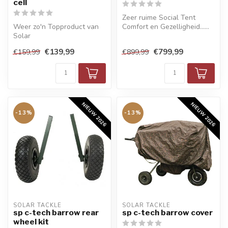
cell
Zeer ruime Social Tent
Weer zo'n Topproduct van
Comfort en Gezelligheid......
Solar
€139,99
€799,99
€159,99
€899,99
NIEUW 2026
NIEUW 2026
-13%
-13%
SOLAR TACKLE
SOLAR TACKLE
sp c-tech barrow rear
sp c-tech barrow cover
wheel kit