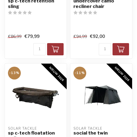
sp c-tech retention
undercover camo
sling
recliner chair
€79,99
€92,00
€86,99
€94,99
NIEUW 2026
NIEUW 2026
-13%
-11%
SOLAR TACKLE
SOLAR TACKLE
sp c-tech floatation
social the twin