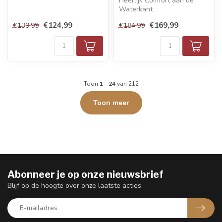
Heerlijk Comfort aan de
Waterkant
€124,99
€169,99
€139,99
€184,99
Toon
1
-
24
van 212
Toon meer
Abonneer je op onze nieuwsbrief
Blijf op de hoogte over onze laatste acties