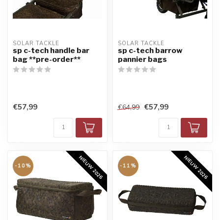
SOLAR TACKLE
SOLAR TACKLE
sp c-tech handle bar
sp c-tech barrow
bag **pre-order**
pannier bags
€57,99
€57,99
€64,99
NIEUW 2026
NIEUW 2026
-10%
-11%