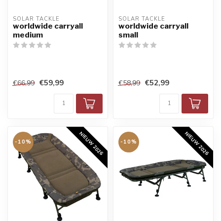
SOLAR TACKLE
SOLAR TACKLE
worldwide carryall
worldwide carryall
medium
small
€59,99
€52,99
€66,99
€58,99
NIEUW 2026
NIEUW 2026
-10%
-10%