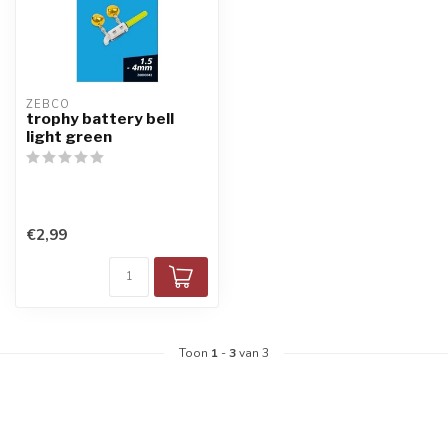
ZEBCO
trophy battery bell
light green
€2,99
Toon
1
-
3
van 3