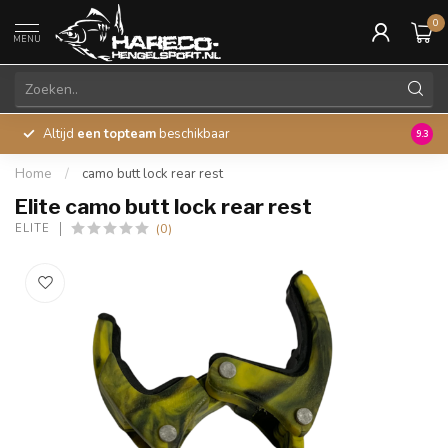
0
MENU
Altijd
een topteam
beschikbaar
45 ja
9.3
Home
/
camo butt lock rear rest
Elite camo butt lock rear rest
(0)
ELITE