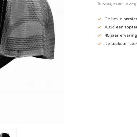
Toevoegen om te verge
De beste
servic
Altijd
een topt
45 jaar ervarin
De
leukste “ste