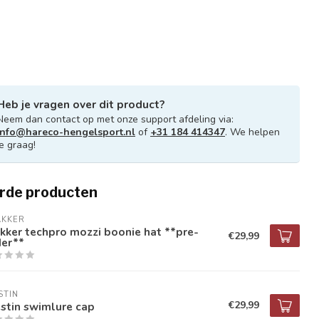
Heb je vragen over dit product?
Neem dan contact op met onze support afdeling via:
info@hareco-hengelsport.nl
of
+31 184 414347
. We helpen
je graag!
rde producten
AKKER
kker techpro mozzi boonie hat **pre-
€29,99
der**
STIN
€29,99
stin swimlure cap