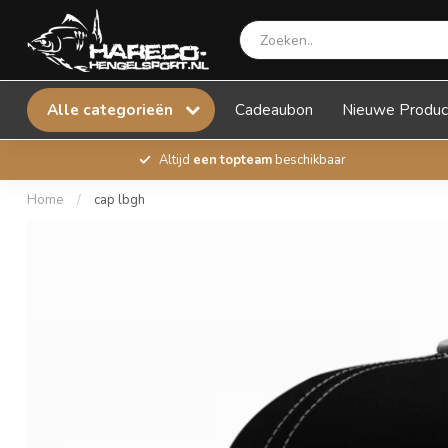
Alle categorieën
Cadeaubon
Nieuwe Produc
Altijd
een topteam
beschikbaar
Home
/
cap lbgh