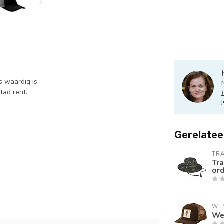
 waardig is.
tad rent.
Gerelatee
TR
Tra
or
WE
We