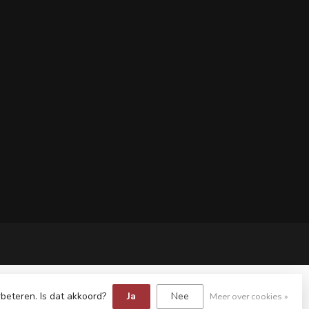
beteren. Is dat akkoord?
Ja
Nee
Meer over cookies »