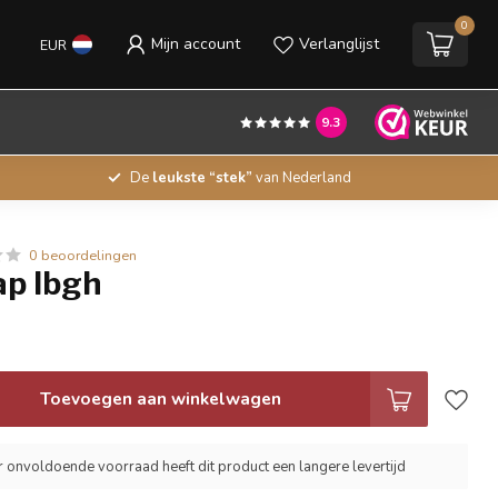
0
Mijn account
Verlanglijst
EUR
9.3
De
leukste “stek”
van Nederland
0 beoordelingen
ap lbgh
Toevoegen aan winkelwagen
r onvoldoende voorraad heeft dit product een langere levertijd