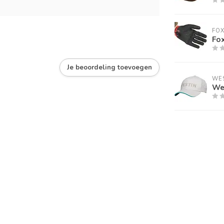
FO
Fo
Je beoordeling toevoegen
WE
Wes