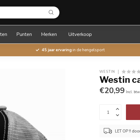
ten
Punten
Merken
Uitverkoop
45 jaar ervaring
in de hengelsport
WESTIN
Westin c
€20,99
Incl. btw
LET OP !! doo