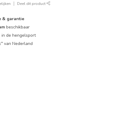
lijken
Deel dit product
e & garantie
eam
beschikbaar
g
in de hengelsport
k”
van Nederland