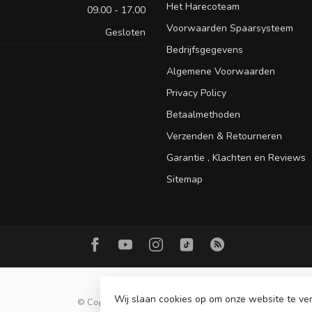
Het Harecoteam
09.00 - 17.00
Voorwaarden Spaarsysteem
Gesloten
Bedrijfsgegevens
Algemene Voorwaarden
Privacy Policy
Betaalmethoden
Verzenden & Retourneren
Garantie , Klachten en Reviews
Sitemap
Wij slaan cookies op om onze website te ver
© Copyright 2026 Hareco Hengelsport