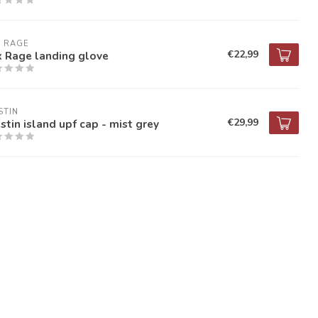
X RAGE
€22,99
x Rage landing glove
STIN
€29,99
tin island upf cap - mist grey