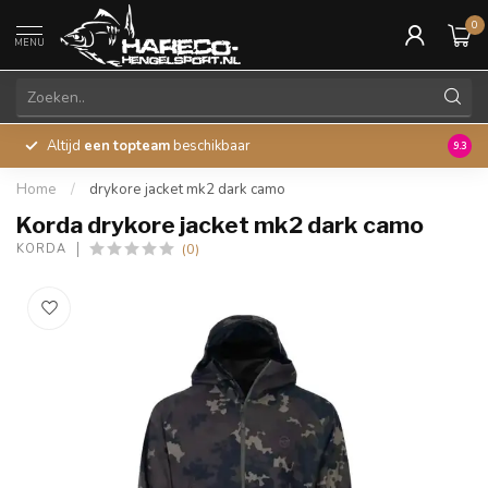
0
MENU
Altijd
een topteam
beschikbaar
45 ja
9.3
Home
/
drykore jacket mk2 dark camo
Korda drykore jacket mk2 dark camo
(0)
KORDA