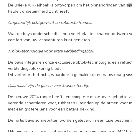
De unieke wikkelhoek is ontworpen om het binnendringen van zijlich
helder, onbelemmerd zicht heeft.
Ongelooflijk lichtgewicht en robuuste frames.
Wat de bays onderscheidt is hun veerbelaste scharnierontwerp voo
comfort van uw visavonturen kunt genieten.
X blok-technologie voor extra verblindingsblok
De bays integreren onze exclusieve xblok-technologie, een reflec
verblindingsblokkering biedt.
Dit verbetert het zicht, waardoor u gemakkelijk en nauwkeurig vis
Daarnaast zijn de glazen zeer krasbestendig.
De nieuwe 2024 range heeft een complete make-over gehad in zo
verende scharnieren voor, rubberen uiteinden op de armen voor 
met een grotere lens voor een betere dekking.
De fortis bays zonnebrillen worden geleverd in een luxe besche
Uitgevoerd in transparant zwart montuur en voorzien van 24/7 bru