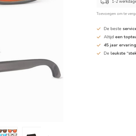
1-2 werkdag
Toevoegen om te verge
De beste
servic
Altijd
een topt
45 jaar ervarin
De
leukste “ste