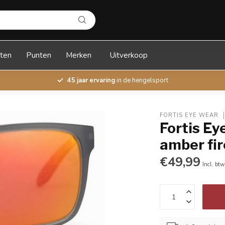
ten
Punten
Merken
Uitverkoop
45 jaar ervaring
in de hengelsport
FORTIS EYE WEAR
Fortis Ey
amber fir
€49,99
Incl. btw