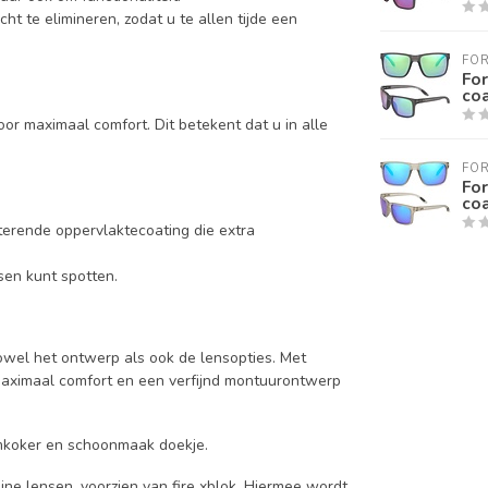
t te elimineren, zodat u te allen tijde een
FOR
For
co
r maximaal comfort. Dit betekent dat u in alle
FOR
For
co
terende oppervlaktecoating die extra
sen kunt spotten.
wel het ontwerp als ook de lensopties. Met
maximaal comfort en een verfijnd montuurontwerp
rmkoker en schoonmaak doekje.
ine lensen, voorzien van fire xblok. Hiermee wordt