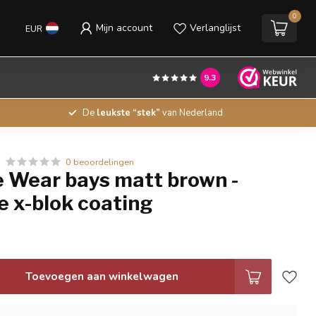
0
Mijn account
Verlanglijst
EUR
9.3
De
leukste “stek”
van Nederland
0 beoordelingen
e Wear bays matt brown -
e x-blok coating
Toevoegen aan winkelwagen