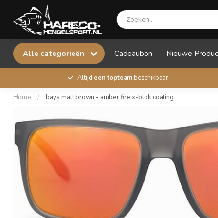
Alle categorieën
Cadeaubon
Nieuwe Produc
Altijd
een topteam
beschikbaar
Home
/
bays matt brown - amber fire x-blok coating