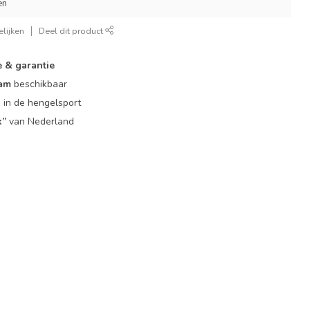
en
lijken
Deel dit product
e & garantie
eam
beschikbaar
g
in de hengelsport
k”
van Nederland