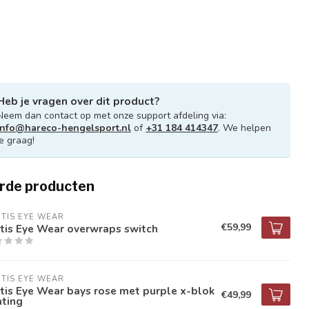
Heb je vragen over dit product?
Neem dan contact op met onze support afdeling via:
info@hareco-hengelsport.nl
of
+31 184 414347
. We helpen
je graag!
rde producten
TIS EYE WEAR
€59,99
tis Eye Wear overwraps switch
TIS EYE WEAR
tis Eye Wear bays rose met purple x-blok
€49,99
ating