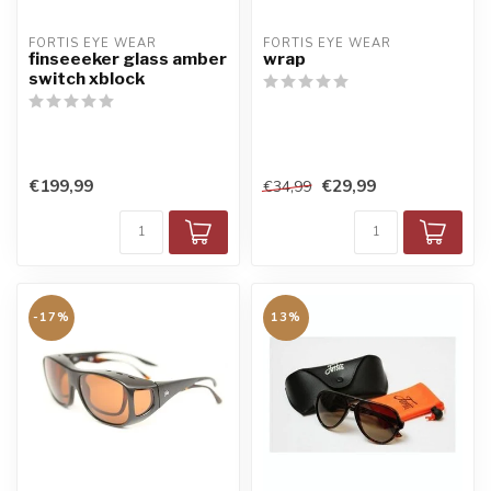
FORTIS EYE WEAR
FORTIS EYE WEAR
finseeeker glass amber
wrap
switch xblock
€199,99
€29,99
€34,99
-17%
13%