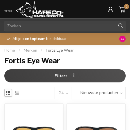
0
MENU
Altijd
een topteam
beschikbaar
45 ja
9.3
Home
/
Merken
/
Fortis Eye Wear
Fortis Eye Wear
Filters