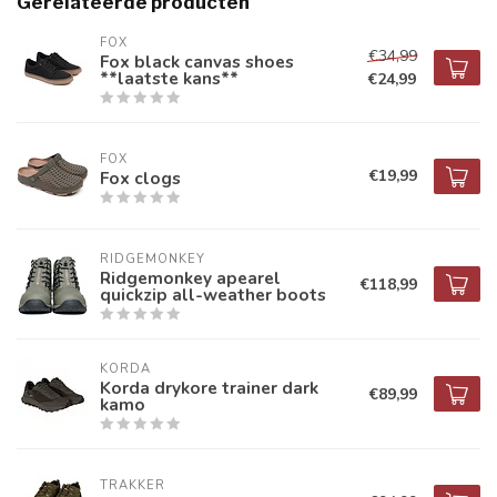
Gerelateerde producten
FOX
€34,99
Fox black canvas shoes
**laatste kans**
€24,99
FOX
€19,99
Fox clogs
RIDGEMONKEY
Ridgemonkey apearel
€118,99
quickzip all-weather boots
KORDA
Korda drykore trainer dark
€89,99
kamo
TRAKKER