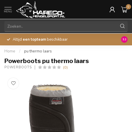
0
MENU
Altijd
een topteam
beschikbaar
45 ja
9.3
Home
/
pu thermo laars
Powerboots pu thermo laars
(0)
POWERBOOTS