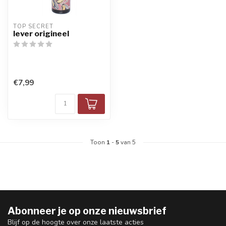
TOP SECRET
lever origineel
€7,99
Toon
1
-
5
van 5
Abonneer je op onze nieuwsbrief
Blijf op de hoogte over onze laatste acties