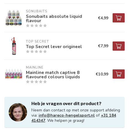
SONUBAITS
Sonubaits absolute liquid
€4,99
flavour
TOP SECRET
€7,99
Top Secret lever origineel
MAINLINE
Mainline match captive 8
€10,99
flavoured colours liquids
Heb je vragen over dit product?
Neem dan contact op met onze support afdeling
via:
info@hareco-hengelsport.nl
of
+31 184
414347
. We helpen je graag!