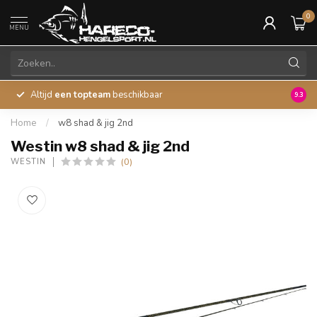
0
MENU
Altijd
een topteam
beschikbaar
45 ja
9.3
Home
/
w8 shad & jig 2nd
Westin w8 shad & jig 2nd
(0)
WESTIN